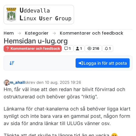
Skip to content
Hem
Kategorier
Kommentarer och feedback
Hemsidan u-lug.org
Kommentarer och feedback
1
1
216
1
Logga in för att posta
m_ahall
skrev den
10 aug. 2025 19:26
Senaste redigerad av
Offline
Hm, får väl inse att den redan har blivit förvirrad och
ostrukturerad och behöver göras "riktig".
Länkarna för chat-kanalerna och så behöver ligga klart
synligt och inte bara vara en gammal post, någon form
av sida för andra länkar till ULUGs vänner osv.
Tänkte att det skulle ta längre tid än en vecka