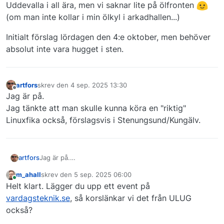
Uddevalla i all ära, men vi saknar lite på ölfronten
(om man inte kollar i min ölkyl i arkadhallen...)
Initialt förslag lördagen den 4:e oktober, men behöver
absolut inte vara hugget i sten.
artfors
skrev den
4 sep. 2025 13:30
Senaste redigerad av
Offline
Jag är på.
Jag tänkte att man skulle kunna köra en "riktig"
Linuxfika också, förslagsvis i Stenungsund/Kungälv.
artfors
Jag är på.
Jag tänkte att man skulle kunna köra en "riktig"
m_ahall
skrev den
5 sep. 2025 06:00
Linuxfika också, förslagsvis i Stenungsund/Kungälv.
Senaste redigerad av
Online
Helt klart. Lägger du upp ett event på
vardagsteknik.se
, så korslänkar vi det från ULUG
också?