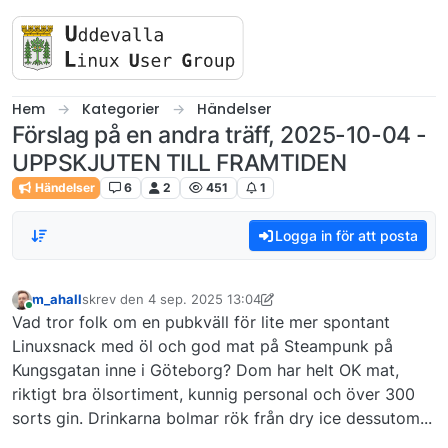
Skip to content
Hem
Kategorier
Händelser
Förslag på en andra träff, 2025-10-04 -
UPPSKJUTEN TILL FRAMTIDEN
Händelser
6
2
451
1
Logga in för att posta
m_ahall
skrev den
4 sep. 2025 13:04
Senaste redigerad av m_ahall
2 okt. 2025 17:25
Online
Vad tror folk om en pubkväll för lite mer spontant
Linuxsnack med öl och god mat på Steampunk på
Kungsgatan inne i Göteborg? Dom har helt OK mat,
riktigt bra ölsortiment, kunnig personal och över 300
sorts gin. Drinkarna bolmar rök från dry ice dessutom...