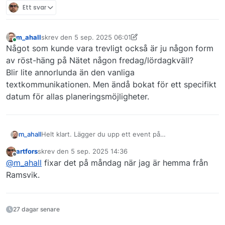
Ett svar
m_ahall
skrev den
5 sep. 2025 06:01
Senaste redigerad av m_ahall
5 sep. 2025 06:01
Online
Något som kunde vara trevligt också är ju någon form
av röst-häng på Nätet någon fredag/lördagkväll?
Blir lite annorlunda än den vanliga
textkommunikationen. Men ändå bokat för ett specifikt
datum för allas planeringsmöjligheter.
m_ahall
Helt klart. Lägger du upp ett event på
vardagsteknik.se
, så korslänkar vi det från ULUG
artfors
skrev den
5 sep. 2025 14:36
också?
Senaste redigerad av
Offline
@
m_ahall
fixar det på måndag när jag är hemma från
Ramsvik.
27 dagar senare